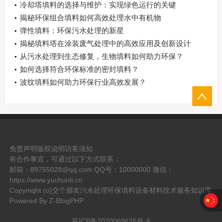
冷却塔填料的选择与维护：实现绿色运行的关键
揭秘环保组合填料如何高效处理水中有机物
弹性填料：环保污水处理的新星
揭秘填料塔在涂装废气处理中的高效应用及创新设计
从污水处理到生态修复，生物填料如何助力环保？
如何选择符合环保标准的密封填料？
波纹填料如何助力环保行业高效发展？
免责声明
版权说明
访客须知
有合作事宜，可通过以下方式联系：
邮箱：89755028@qq.com QQ号：10000000 微信：
https://www.yuchunli.cn
Copyniqht (o)交个朋友污水处理环保填料设备材料技术服务知识库
Powered By
Z-BlogPHP
苏ICP备2020069635号-9