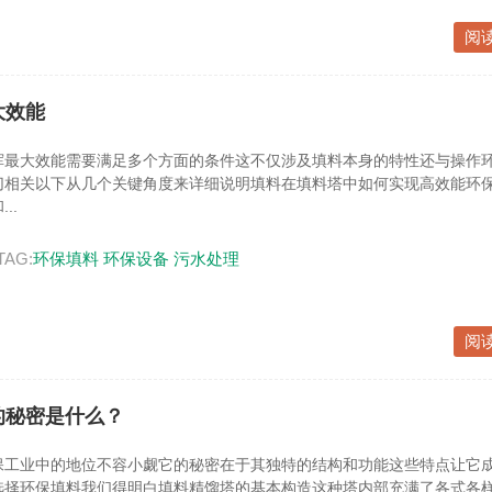
阅
大效能
挥最大效能需要满足多个方面的条件这不仅涉及填料本身的特性还与操作
切相关以下从几个关键角度来详细说明填料在填料塔中如何实现高效能环
..
TAG:
环保填料
环保设备
污水处理
阅
的秘密是什么？
保工业中的地位不容小觑它的秘密在于其独特的结构和功能这些特点让它
选择环保填料我们得明白填料精馏塔的基本构造这种塔内部充满了各式各