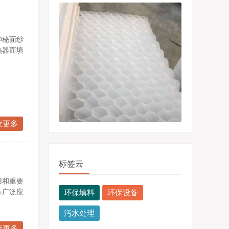
神秘面纱
热器而填
读更多
标签云
用和重要
备广泛应
环保填料
环保设备
污水处理
读更多