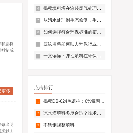
揭秘填料塔在涂装废气处理中的高效应用及创新设计
从污水处理到生态修复，生物填料如何助力环保？
如何选择符合环保标准的密封填料？
波纹填料如何助力环保行业高效发展？
解和选择
材料制成
一文读懂：弹性填料在环保领域的应用前景
点击排行
读更多
揭秘DB-624色谱柱：6%氰丙基苯基与94%二甲基硅氧烷的奥秘
凉水塔填料多厚合适？技术参数全解析
你做出明
不锈钢规整填料
的接触面