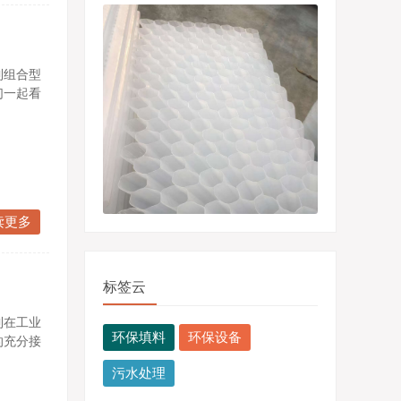
到组合型
们一起看
读更多
标签云
到在工业
环保填料
环保设备
的充分接
污水处理