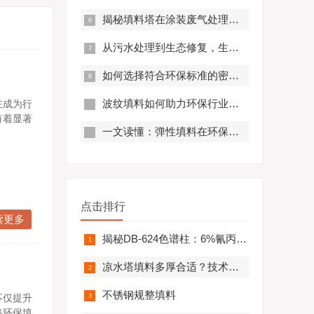
揭秘填料塔在涂装废气处理中的高效应用及创新设计
从污水处理到生态修复，生物填料如何助力环保？
如何选择符合环保标准的密封填料？
波纹填料如何助力环保行业高效发展？
在成为行
有着显著
一文读懂：弹性填料在环保领域的应用前景
点击排行
读更多
揭秘DB-624色谱柱：6%氰丙基苯基与94%二甲基硅氧烷的奥秘
凉水塔填料多厚合适？技术参数全解析
不锈钢规整填料
不仅提升
路环保填