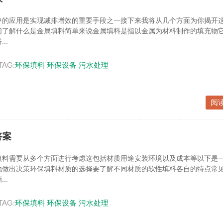
中的应用是实现减排增效的重要手段之一接下来我将从几个方面为你揭开
们了解什么是金属填料简单来说金属填料是指以金属为材料制作的填充物
..
TAG:
环保填料
环保设备
污水处理
阅
答案
填料需要从多个方面进行考虑这包括材质用途安装环境以及成本等以下是
地做出决策环保填料材质的选择要了解不同材质的软性填料各自的特点常
..
TAG:
环保填料
环保设备
污水处理