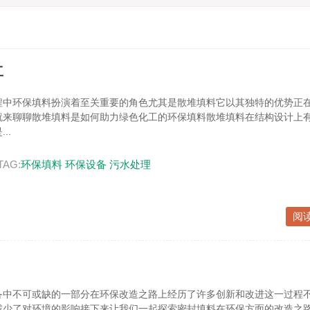
工
程中环保填料扮演着至关重要的角色尤其是散堆填料它以其独特的优势正
就来聊聊散堆填料是如何助力绿色化工的环保填料散堆填料在结构设计上
..
TAG:
环保填料
环保设备
污水处理
阅
备中不可或缺的一部分在环保改造之路上经历了许多创新和改进这一过程
减少了对环境的影响接下来让我们一起探索密封填料在环保方面的改造之