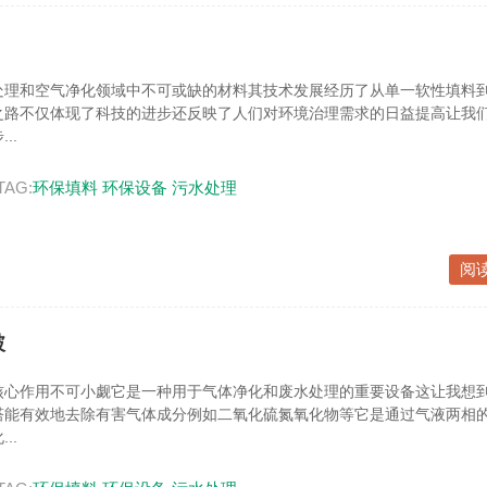
处理和空气净化领域中不可或缺的材料其技术发展经历了从单一软性填料
之路不仅体现了科技的进步还反映了人们对环境治理需求的日益提高让我
..
TAG:
环保填料
环保设备
污水处理
阅
破
核心作用不可小觑它是一种用于气体净化和废水处理的重要设备这让我想
塔能有效地去除有害气体成分例如二氧化硫氮氧化物等它是通过气液两相
..